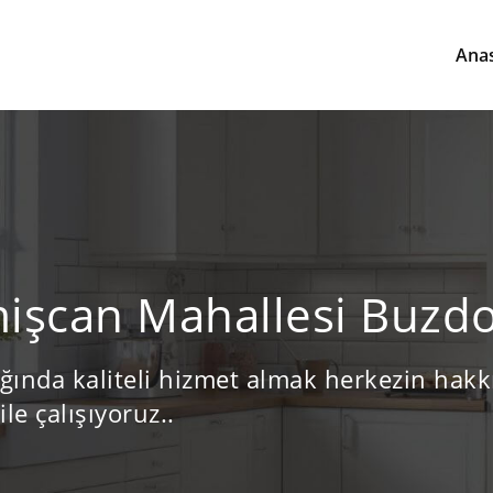
Ana
işcan Mahallesi Buzdol
ığında kaliteli hizmet almak herkezin hakkı
ile çalışıyoruz..